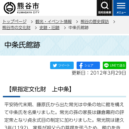
こ
の
ペ
トップページ
観光・イベント情報
熊谷の歴史探訪
ー
熊谷市の文化財
史跡・旧跡
中条氏館跡
ジ
本
の
中条氏館跡
文
先
こ
頭
こ
で
か
す
更新日：2012年3月29日
ら
【県指定文化財 上中条】
平安時代末期、藤原氏から出た常光は中条の地に館を構え
て中条氏を名乗りました。常光の孫の家長は鎌倉幕府の評
定衆となり貞永式目の制定に加わりました。常光院は建久
3年(1192)、家長が祖父らの菩提を弔うため、館のを寺