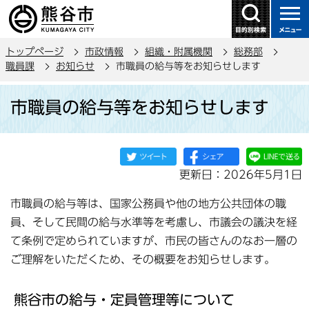
こ
の
ペ
トップページ
市政情報
組織・附属機関
総務部
ー
職員課
お知らせ
市職員の給与等をお知らせします
ジ
本
の
市職員の給与等をお知らせします
文
先
こ
頭
こ
で
か
す
更新日：2026年5月1日
ら
市職員の給与等は、国家公務員や他の地方公共団体の職
員、そして民間の給与水準等を考慮し、市議会の議決を経
て条例で定められていますが、市民の皆さんのなお一層の
ご理解をいただくため、その概要をお知らせします。
熊谷市の給与・定員管理等について