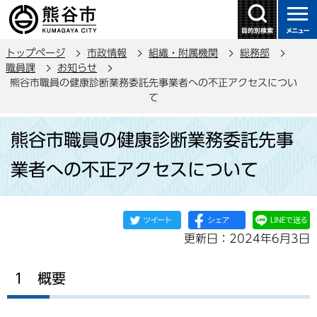
こ
の
ペ
トップページ
市政情報
組織・附属機関
総務部
ー
職員課
お知らせ
ジ
熊谷市職員の健康診断業務委託先事業者への不正アクセスについ
の
て
先
本
頭
熊谷市職員の健康診断業務委託先事
文
で
こ
業者への不正アクセスについて
す
こ
か
ら
更新日：2024年6月3日
1 概要