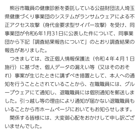
熊谷市職員の健康診断を委託している公益財団法人埼玉
県健康づくり事業団のシステムがランサムウェアによる不
正アクセス攻撃（身代金要求型サイバー攻撃）を受け、同
事業団が令和6年1月31日に公表した件について、同事業
団から下記「調査結果報告について」のとおり調査結果の
報告がありました。
つきましては、改正個人情報保護法（令和４年４月１日
施行）に基づき、個人データの漏えい等（又はそのおそ
れ）事案が生じたときに講ずべき措置として、本人への通
知を行うこととされていることから、在職職員には、グル
ープウェアにて通知し、退職職員には個別通知を郵送しま
した。引っ越し等の理由により通知が届かない退職職員も
いることから市ホームページにおいてもお知らせします。
関係する皆様には、大変御心配をおかけして申し訳ござ
いませんでした。