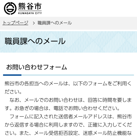
こ
の
ペ
トップページ
職員課へのメール
ー
ジ
本
職員課へのメール
の
文
先
こ
頭
こ
で
か
お問い合わせフォーム
す
ら
熊谷市の各担当へのメールは、以下のフォームをご利用く
ださい。
なお、メールでのお問い合わせは、回答に時間を要しま
す。お急ぎの場合は、電話でお問い合わせください。
フォームに記入された送信者メールアドレスは、熊谷市
から返信する場合に利用しますので、正確に入力してくだ
さい。また、メール受信拒否設定、迷惑メール防止機能な