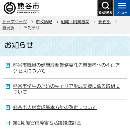
こ
の
ペ
トップページ
市政情報
組織・附属機関
総務部
ー
職員課
お知らせ
ジ
本
の
お知らせ
文
先
こ
頭
こ
で
熊谷市職員の健康診断業務委託先事業者への不正ア
か
す
クセスについて
ら
熊谷市学生のためのキャリア形成支援に係る取組に
ついて
熊谷市人材育成基本方針の改定について
第2期熊谷市障害者活躍推進計画