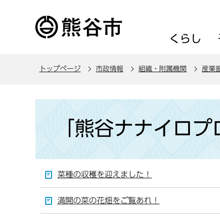
こ
の
ペ
くらし
ー
ジ
トップページ
市政情報
組織・附属機関
産業
の
先
頭
本
で
文
「熊谷ナナイロプ
す
こ
こ
か
ら
菜種の収穫を迎えました！
満開の菜の花畑をご覧あれ！