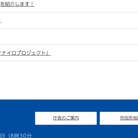
動を紹介します！
！
ナナイロプロジェクト」
庁舎のご案内
市役所地
1
日（8時30分