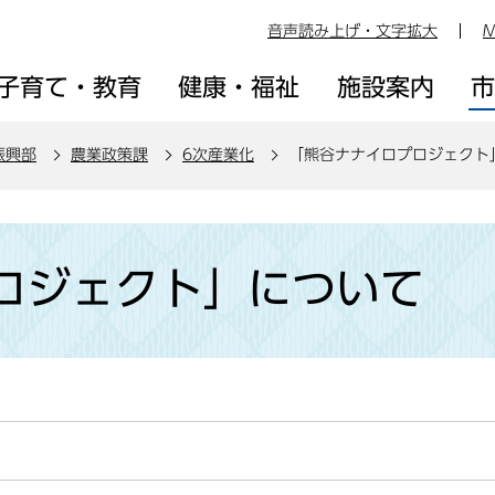
音声読み上げ・文字拡大
M
子育て・教育
健康・福祉
施設案内
振興部
農業政策課
6次産業化
「熊谷ナナイロプロジェクト
ロジェクト」について