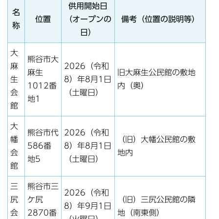
供用開始日
名
位置
（オープンの
備考（位置の説明等）
称
日）
大
熊谷市大
麻
2026（令和
麻生
旧大麻生公民館の敷地
生
8）年8月1日
1012番
内（奥）
会
（土曜日）
地1
館
大
熊谷市代
2026（令和
幡
（旧）大幡公民館の敷
586番
8）年8月1日
会
地内
地5
（土曜日）
館
三
熊谷市三
2026（令和
尻
ケ尻
（旧）三尻公民館の隣
8）年9月1日
会
2870番
地（南東側）