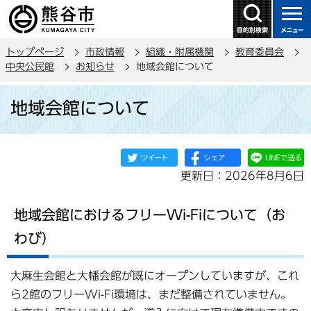
こ
の
ペ
トップページ
市政情報
組織・附属機関
教育委員会
ー
中央公民館
お知らせ
地域会館について
ジ
本
の
地域会館について
文
先
こ
頭
こ
で
か
す
更新日：2026年8月6日
ら
地域会館におけるフリーWi-Fiについて（お
わび）
大麻生会館と大幡会館が既にオープンしていますが、これ
ら2館のフリーWi-Fi環境は、まだ整備されていません。