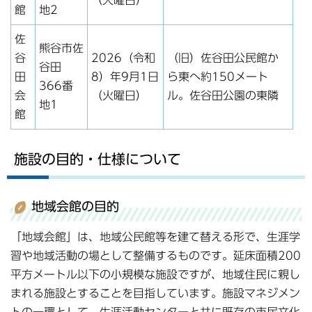
（火曜日）
館
地2
佐
熊谷市佐
谷
2026（令和
（旧）佐谷田公民館か
谷田
田
8）年9月1日
ら東へ約150メート
366番
会
（火曜日）
ル。佐谷田公園の東隣
地1
館
施設の目的・仕様について
地域会館の目的
「地域会館」は、地域公民館等を建て替える形で、生涯学
習や地域活動の場として整備するものです。延床面積200
平方メートル以下の小規模な施設ですが、地域住民に親し
まれる施設とすることを目指しています。施設マネジメン