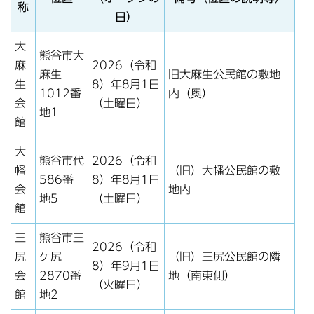
称
日）
大
熊谷市大
麻
2026（令和
麻生
旧大麻生公民館の敷地
生
8）年8月1日
1012番
内（奥）
会
（土曜日）
地1
館
大
熊谷市代
2026（令和
幡
（旧）大幡公民館の敷
586番
8）年8月1日
会
地内
地5
（土曜日）
館
三
熊谷市三
2026（令和
尻
ケ尻
（旧）三尻公民館の隣
8）年9月1日
会
2870番
地（南東側）
（火曜日）
館
地2