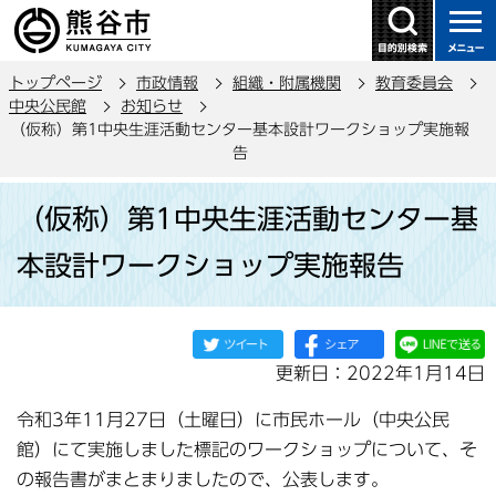
こ
の
ペ
トップページ
市政情報
組織・附属機関
教育委員会
ー
中央公民館
お知らせ
ジ
（仮称）第1中央生涯活動センター基本設計ワークショップ実施報
の
告
先
本
頭
（仮称）第1中央生涯活動センター基
文
で
こ
本設計ワークショップ実施報告
す
こ
か
ら
更新日：2022年1月14日
令和3年11月27日（土曜日）に市民ホール（中央公民
館）にて実施しました標記のワークショップについて、そ
の報告書がまとまりましたので、公表します。