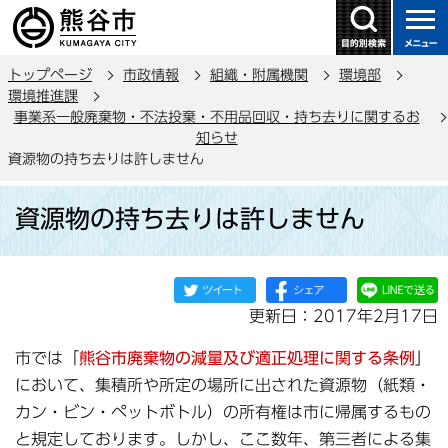
こ
の
ペ
トップページ
市政情報
組織・附属機関
環境部
ー
環境推進課
ジ
事業系一般廃棄物・不法投棄・不用品回収・持ち去りに関するお
の
知らせ
資源物の持ち去りは許しません
先
頭
本
で
資源物の持ち去りは許しません
文
す
こ
こ
か
更新日：2017年2月17日
ら
市では「
熊谷市廃棄物の減量及び適正処理に関する条例
」
において、集積所や所定の場所に出された資源物（紙類・
カン・ビン・ペットボトル）の所有権は市に帰属するもの
と規定しております。しかし、ここ数年、第三者による集