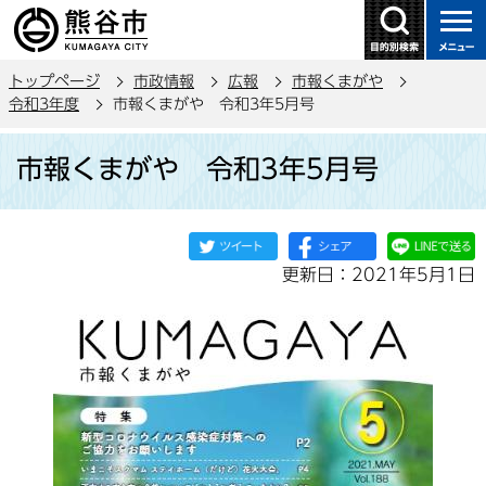
こ
の
ペ
トップページ
市政情報
広報
市報くまがや
ー
令和3年度
市報くまがや 令和3年5月号
ジ
本
の
市報くまがや 令和3年5月号
文
先
こ
頭
こ
で
か
す
更新日：2021年5月1日
ら