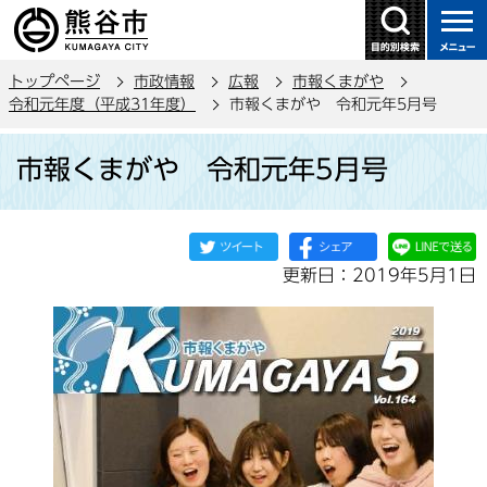
こ
の
ペ
トップページ
市政情報
広報
市報くまがや
ー
令和元年度（平成31年度）
市報くまがや 令和元年5月号
ジ
本
の
市報くまがや 令和元年5月号
文
先
こ
頭
こ
で
か
す
更新日：2019年5月1日
ら