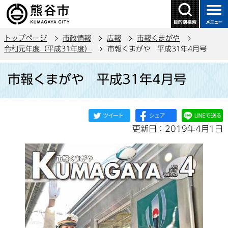
こ
の
ペ
トップページ
市政情報
広報
市報くまがや
ー
令和元年度（平成31年度）
市報くまがや 平成31年4月号
ジ
本
の
市報くまがや 平成31年4月号
文
先
こ
頭
こ
で
か
す
更新日：2019年4月1日
ら