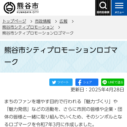
こ
の
ペ
トップページ
市政情報
広報
ー
熊谷市シティプロモーション
ジ
熊谷市シティプロモーションロゴマーク
の
本
先
熊谷市シティプロモーションロゴマ
文
頭
こ
で
ーク
こ
す
か
ら
更新日：2025年4月28日
まちのファンを増やす目的で行われる「魅力づくり」や
「魅力発信」などの活動を、さらに市民の皆様や企業・団
体の皆様と一緒に取り組んでいくため、そのシンボルとな
るロゴマークを令和7年3月に作成しました。