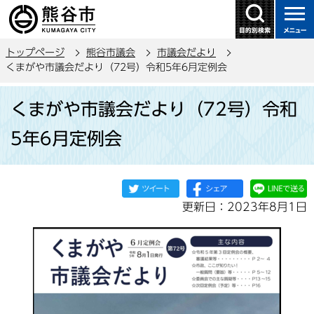
こ
の
ペ
トップページ
熊谷市議会
市議会だより
ー
くまがや市議会だより（72号）令和5年6月定例会
ジ
本
の
くまがや市議会だより（72号）令和
文
先
こ
頭
5年6月定例会
こ
で
か
す
ら
更新日：2023年8月1日