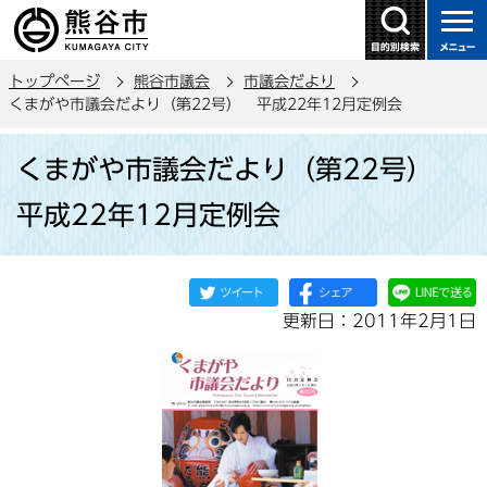
こ
の
ペ
トップページ
熊谷市議会
市議会だより
ー
くまがや市議会だより（第22号） 平成22年12月定例会
ジ
本
の
くまがや市議会だより（第22号）
文
先
こ
頭
平成22年12月定例会
こ
で
か
す
ら
更新日：2011年2月1日