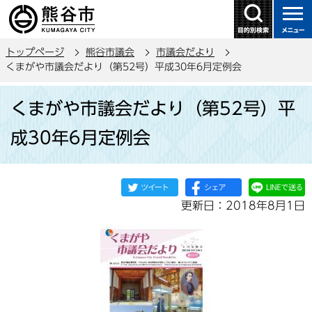
こ
の
ペ
トップページ
熊谷市議会
市議会だより
ー
くまがや市議会だより（第52号）平成30年6月定例会
ジ
本
の
くまがや市議会だより（第52号）平
文
先
こ
頭
成30年6月定例会
こ
で
か
す
ら
更新日：2018年8月1日