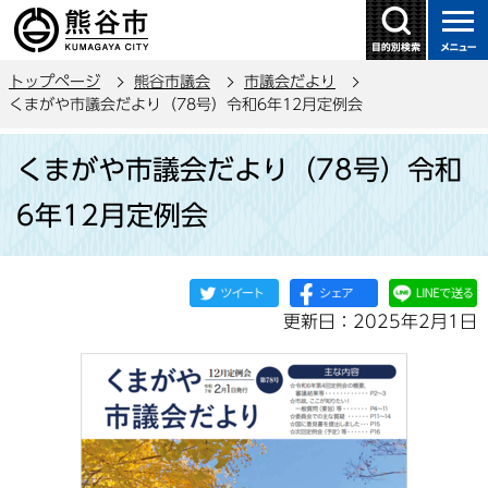
こ
の
ペ
トップページ
熊谷市議会
市議会だより
ー
くまがや市議会だより（78号）令和6年12月定例会
ジ
本
の
くまがや市議会だより（78号）令和
文
先
こ
頭
6年12月定例会
こ
で
か
す
ら
更新日：2025年2月1日