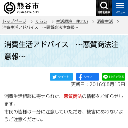
こ
の
ペ
トップページ
くらし
生活環境・住まい
消費生活
ー
消費生活アドバイス ～悪質商法注意報～
ジ
本
の
消費生活アドバイス ～悪質商法注
文
先
こ
頭
意報～
こ
で
か
す
ら
更新日：2016年8月15日
消費生活相談に寄せられた、
悪質商法
の情報をお知らせし
ます。
市民の皆様は十分に注意していただき、被害にあわないよ
うご注意ください。