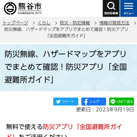
こ
の
ペ
トップページ
くらし
防災・防犯情報
情報の発信方法
ー
防災無線、ハザードマップをアプリでまとめて確認！防災アプリ
ジ
「全国避難所ガイド」
の
本
先
防災無線、ハザードマップをアプリ
文
頭
こ
で
でまとめて確認！防災アプリ「全国
こ
す
避難所ガイド」
か
ら
更新日：2023年9月19日
無料で使える
防災アプリ「全国避難所ガイ