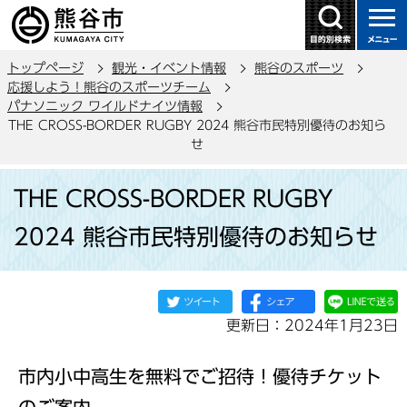
こ
の
ペ
トップページ
観光・イベント情報
熊谷のスポーツ
ー
応援しよう！熊谷のスポーツチーム
ジ
パナソニック ワイルドナイツ情報
の
THE CROSS-BORDER RUGBY 2024 熊谷市民特別優待のお知ら
せ
先
頭
本
で
THE CROSS-BORDER RUGBY
文
す
こ
2024 熊谷市民特別優待のお知らせ
こ
か
ら
更新日：2024年1月23日
市内小中高生を無料でご招待！優待チケット