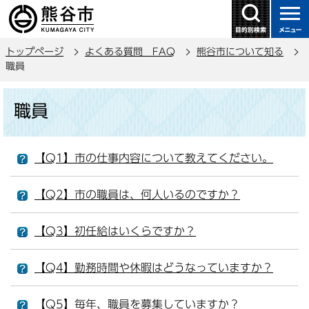
こ
の
ペ
トップページ
よくある質問 FAQ
熊谷市について知る
ー
職員
ジ
の
本
職員
先
文
頭
こ
で
こ
【Q1】市の仕事内容について教えてください。
す
か
ら
【Q2】市の職員は、何人いるのですか？
【Q3】初任給はいくらですか？
【Q4】勤務時間や休暇はどうなっていますか？
【Q5】毎年、職員を募集していますか？