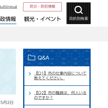
防災・防犯情報
ultilingual
目的別検索
市政情報
観光・イベント
Q&A
【Q1】市の仕事内容について
教えてください。
【Q2】市の職員は、何人いる
のですか？
年5月2日