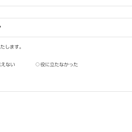
？
いたします。
言えない
役に立たなかった