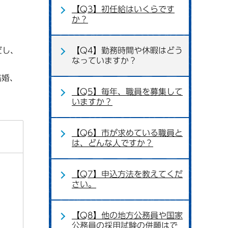
【Q3】初任給はいくらです
か？
だし、
【Q4】勤務時間や休暇はどう
なっていますか？
結婚、
【Q5】毎年、職員を募集して
いますか？
【Q6】市が求めている職員と
は、どんな人ですか？
【Q7】申込方法を教えてくだ
さい。
【Q8】他の地方公務員や国家
公務員の採用試験の併願はで