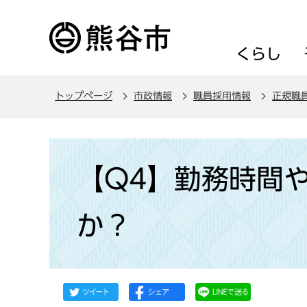
こ
の
ペ
くらし
ー
ジ
トップページ
市政情報
職員採用情報
正規職
の
先
頭
本
で
文
【Q4】勤務時間
す
こ
こ
か？
か
ら