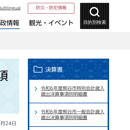
防災・防犯情報
ultilingual
目的別検索
市政情報
観光・イベント
決算書
項
令和6年度熊谷市特別会計歳入
歳出決算事項別明細書
令和6年度熊谷市一般会計歳入
歳出決算事項別明細書
0月24日