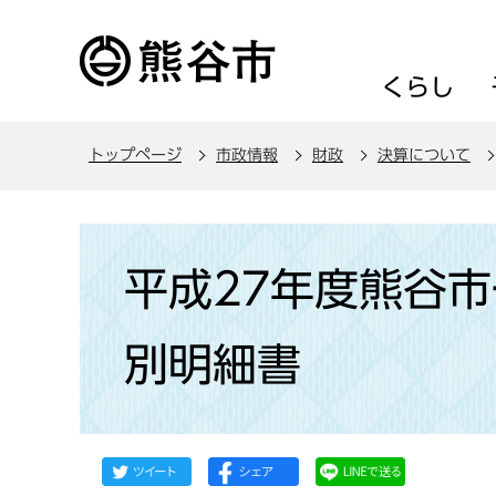
こ
の
ペ
くらし
ー
ジ
トップページ
市政情報
財政
決算について
の
先
頭
本
で
文
平成27年度熊谷
す
こ
こ
別明細書
か
ら