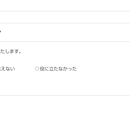
？
いたします。
言えない
役に立たなかった