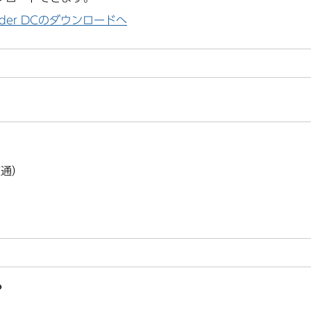
Reader DCのダウンロードへ
直通）
？