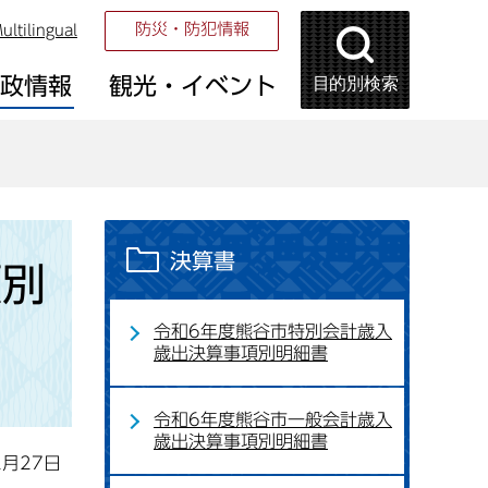
防災・防犯情報
ultilingual
目的別検索
市政情報
観光・イベント
決算書
項別
令和6年度熊谷市特別会計歳入
歳出決算事項別明細書
令和6年度熊谷市一般会計歳入
歳出決算事項別明細書
2月27日