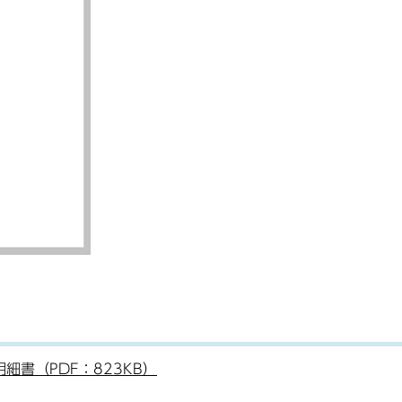
書（PDF：823KB）