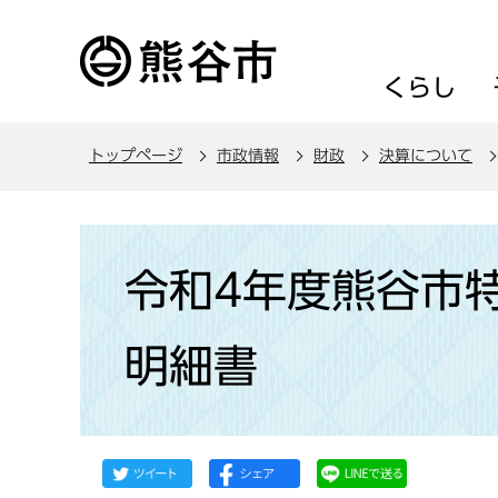
こ
の
ペ
くらし
ー
ジ
トップページ
市政情報
財政
決算について
の
先
頭
本
で
文
令和4年度熊谷市
す
こ
こ
明細書
か
ら