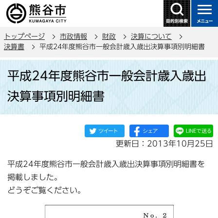
こ
の
ペ
トップページ
市政情報
財政
決算について
ー
決算書
平成24年度熊谷市一般会計歳入歳出決算事項別明細書
ジ
本
の
平成24年度熊谷市一般会計歳入歳出
文
先
こ
頭
決算事項別明細書
こ
で
か
す
ら
更新日：2013年10月25日
平成24年度熊谷市一般会計歳入歳出決算事項別明細書を
掲載しました。
どうぞご覧ください。