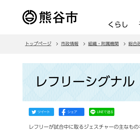
こ
の
ペ
くらし
ー
ジ
トップページ
市政情報
組織・附属機関
総合
の
先
頭
本
で
文
レフリーシグナル
す
こ
こ
か
ら
レフリーが試合中に取るジェスチャーの主なもの