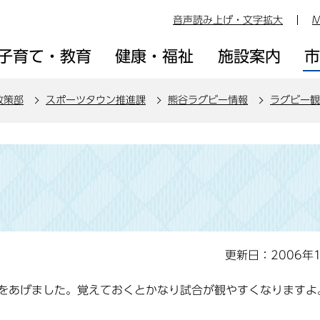
音声読み上げ・文字拡大
M
子育て・教育
健康・福祉
施設案内
政策部
スポーツタウン推進課
熊谷ラグビー情報
ラグビー観
更新日：2006年
をあげました。覚えておくとかなり試合が観やすくなりますよ