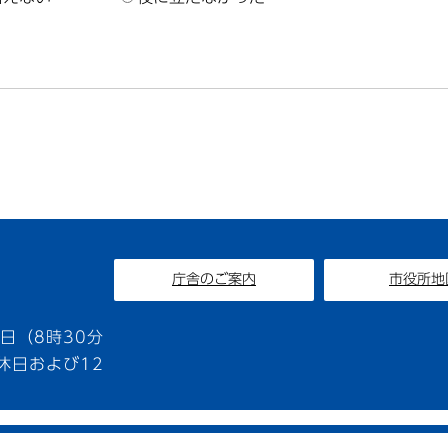
庁舎のご案内
市役所地
1
日（8時30分
休日および12