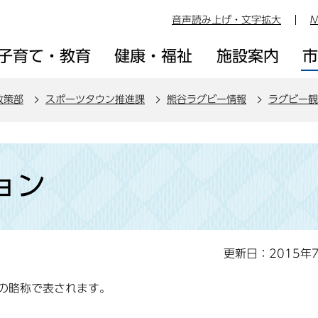
音声読み上げ・文字拡大
M
子育て・教育
健康・福祉
施設案内
政策部
スポーツタウン推進課
熊谷ラグビー情報
ラグビー観
ョン
更新日：2015年
の略称で表されます。