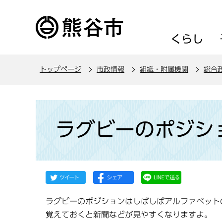
こ
の
ペ
くらし
ー
ジ
トップページ
市政情報
組織・附属機関
総合
の
先
頭
本
で
文
ラグビーのポジシ
す
こ
こ
か
ら
ラグビーのポジションはしばしばアルファベット
覚えておくと新聞などが見やすくなりますよ。