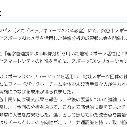
会
ンパス（アカデミックキューブA204教室）にて、熊谷市スポ
たスポーツAIカメラを活用した映像分析の成果報告会を開催し
した「産学官連携による映像分析を用いた地域スポーツ活性化に
とスマートシティの推進を目的に、スポーツDXソリューショ
どのスポーツDXソリューションを活用し、地域スポーツ団体の
ムにフィードバックし、チーム全体および選手個々人が注力す
実施につなげる成果が得られました。
谷市民に向け研究成果を報告し、今後の展望について議論しま
席し、「今回の分析を通じて、これまで感覚的に捉えていたチ
非常に大きな成果でした。選手として感じていた改善点を言語
よりチームとしての方向性が定まり、共通認識を持って取り組