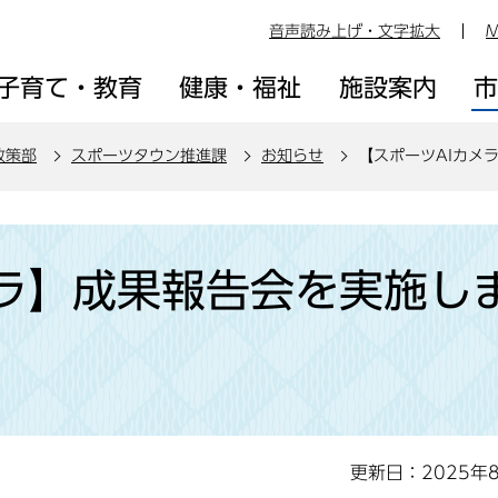
音声読み上げ・文字拡大
M
子育て・教育
健康・福祉
施設案内
政策部
スポーツタウン推進課
お知らせ
【スポーツAIカメ
メラ】成果報告会を実施し
更新日：2025年