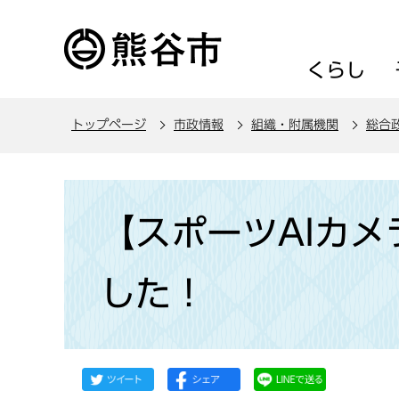
こ
の
ペ
くらし
ー
ジ
トップページ
市政情報
組織・附属機関
総合
の
先
頭
本
で
文
【スポーツAIカ
す
こ
こ
した！
か
ら