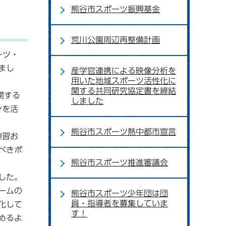
熊谷市スポーツ振興基金
荒川公園周辺再整備計画
ーツ・
まし
産学官連携による映像分析を
用いた地域スポーツ活性化に
関する共同研究協定書を締結
関する
しました
ンを活
熊谷市スポーツ熱中都市宣言
練習お
べきポ
熊谷市スポーツ推進審議会
した。
ームの
熊谷市スポーツ少年団は団
員・指導者を募集していま
化して
す！
めるよ