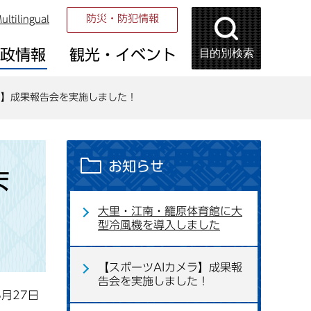
防災・防犯情報
ultilingual
目的別検索
市政情報
観光・イベント
ラ】成果報告会を実施しました！
お知らせ
ま
大里・江南・籠原体育館に大
型冷風機を導入しました
【スポーツAIカメラ】成果報
告会を実施しました！
8月27日