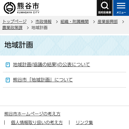
こ
の
ペ
トップページ
市政情報
組織・附属機関
産業振興部
ー
農業政策課
地域計画
ジ
本
の
地域計画
文
先
こ
頭
こ
で
地域計画(協議の結果)の公表について
か
す
ら
熊谷市「地域計画」について
熊谷市ホームページの考え方
個人情報取り扱いの考え方
リンク集