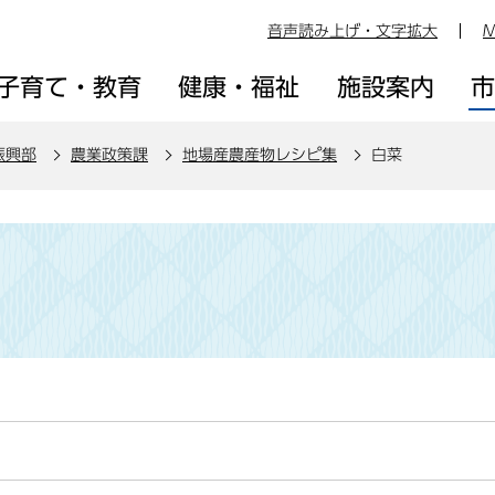
音声読み上げ・文字拡大
M
子育て・教育
健康・福祉
施設案内
振興部
農業政策課
地場産農産物レシピ集
白菜