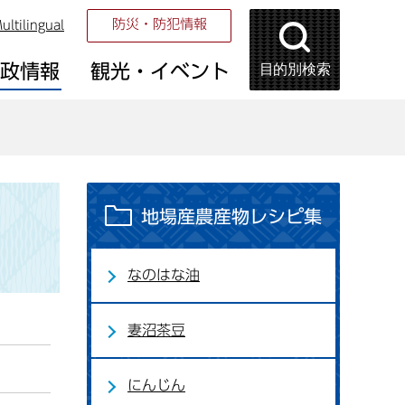
防災・防犯情報
ultilingual
目的別検索
市政情報
観光・イベント
地場産農産物レシピ集
なのはな油
妻沼茶豆
にんじん