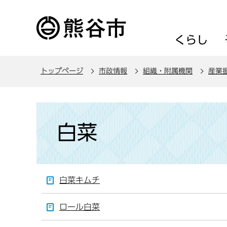
こ
の
ペ
くらし
ー
ジ
トップページ
市政情報
組織・附属機関
産業
の
先
頭
本
で
文
白菜
す
こ
こ
か
ら
白菜キムチ
ロール白菜