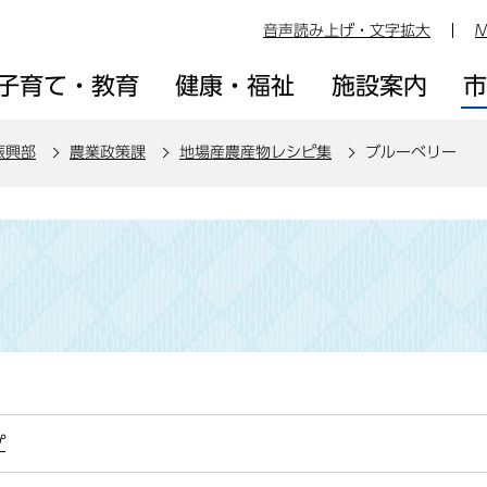
音声読み上げ・文字拡大
M
子育て・教育
健康・福祉
施設案内
振興部
農業政策課
地場産農産物レシピ集
ブルーベリー
プ