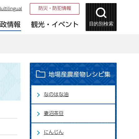
防災・防犯情報
ultilingual
目的別検索
市政情報
観光・イベント
地場産農産物レシピ集
なのはな油
妻沼茶豆
にんじん