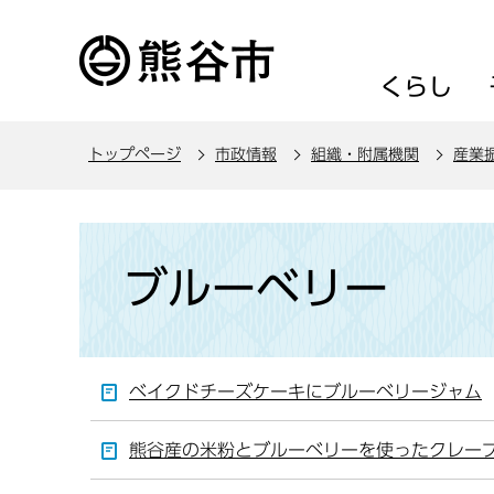
こ
の
ペ
くらし
ー
ジ
トップページ
市政情報
組織・附属機関
産業
の
先
頭
本
で
文
ブルーベリー
す
こ
こ
か
ら
ベイクドチーズケーキにブルーベリージャム
熊谷産の米粉とブルーベリーを使ったクレー