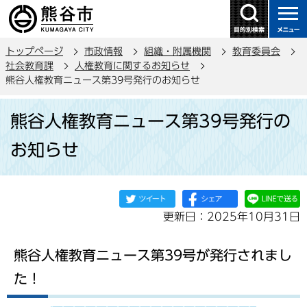
こ
の
ペ
トップページ
市政情報
組織・附属機関
教育委員会
ー
社会教育課
人権教育に関するお知らせ
ジ
熊谷人権教育ニュース第39号発行のお知らせ
の
本
先
熊谷人権教育ニュース第39号発行の
文
頭
こ
で
お知らせ
こ
す
か
ら
更新日：2025年10月31日
熊谷人権教育ニュース第39号が発行されまし
た！