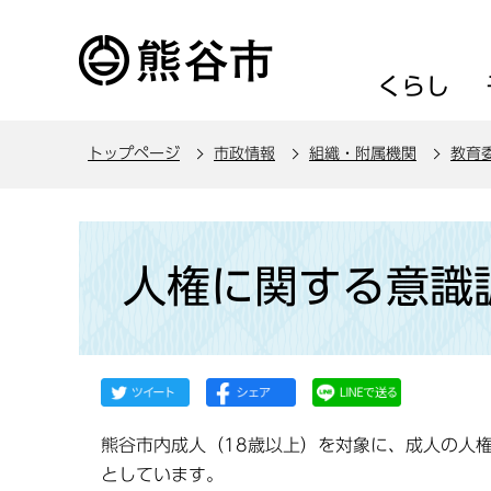
こ
の
ペ
くらし
ー
ジ
トップページ
市政情報
組織・附属機関
教育
の
先
頭
本
で
文
人権に関する意識
す
こ
こ
か
ら
熊谷市内成人（18歳以上）を対象に、成人の人
としています。