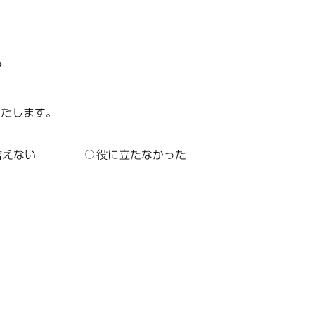
？
いたします。
言えない
役に立たなかった