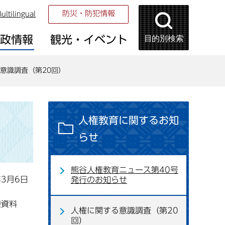
防災・防犯情報
ultilingual
目的別検索
市政情報
観光・イベント
意識調査（第20回）
人権教育に関するお知
らせ
熊谷人権教育ニュース第40号
年3月6日
発行のお知らせ
礎資料
人権に関する意識調査（第20
回）