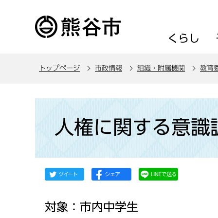
こ
の
ペ
くらし
ー
ジ
トップページ
市政情報
組織・附属機関
教育
の
先
頭
本
で
文
人権に関する意識
す
こ
こ
か
ら
対象：市内中学生