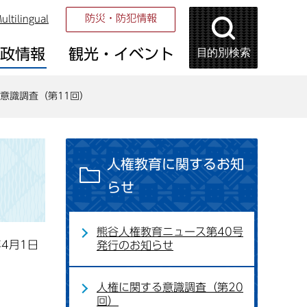
防災・防犯情報
ultilingual
目的別検索
市政情報
観光・イベント
意識調査（第11回）
人権教育に関するお知
らせ
熊谷人権教育ニュース第40号
年4月1日
発行のお知らせ
人権に関する意識調査（第20
回）