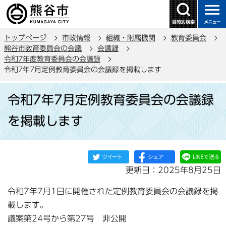
こ
の
ペ
トップページ
市政情報
組織・附属機関
教育委員会
ー
熊谷市教育委員会の会議
会議録
ジ
令和7年度教育委員会の会議録
の
令和7年7月定例教育委員会の会議録を掲載します
先
本
頭
令和7年7月定例教育委員会の会議録
文
で
こ
を掲載します
す
こ
か
ら
更新日：2025年8月25日
令和7年7月1日に開催された定例教育委員会の会議録を掲
載します。
議案第24号から第27号 非公開