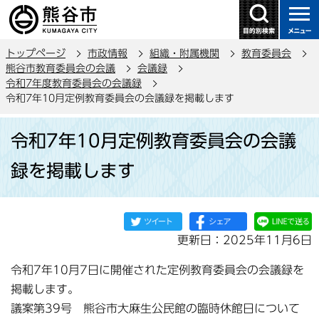
こ
の
ペ
トップページ
市政情報
組織・附属機関
教育委員会
ー
熊谷市教育委員会の会議
会議録
ジ
令和7年度教育委員会の会議録
の
令和7年10月定例教育委員会の会議録を掲載します
先
本
頭
令和7年10月定例教育委員会の会議
文
で
こ
録を掲載します
す
こ
か
ら
更新日：2025年11月6日
令和7年10月7日に開催された定例教育委員会の会議録を
掲載します。
議案第39号 熊谷市大麻生公民館の臨時休館日について