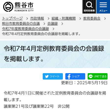
こ
の
ペ
トップページ
市政情報
組織・附属機関
教育委員会
ー
熊谷市教育委員会の会議
会議録
ジ
令和7年度教育委員会の会議録
の
令和7年4月定例教育委員会の会議録を掲載します。
先
本
頭
令和7年4月定例教育委員会の会議録
文
で
こ
を掲載します。
す
こ
か
ら
更新日：2025年5月19日
令和7年4月1日に開催された定例教育委員会の会議録を掲
載します。
議案第21号及び議案第22号 非公開