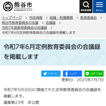
こ
の
ペ
トップページ
市政情報
組織・附属機関
教育委員会
ー
熊谷市教育委員会の会議
会議録
ジ
令和7年度教育委員会の会議録
の
令和7年6月定例教育委員会の会議録を掲載します
先
本
頭
令和7年6月定例教育委員会の会議録
文
で
こ
を掲載します
す
こ
か
ら
更新日：2025年7月7日
令和7年5月30日に開催された定例教育委員会の会議録を
掲載します。
議案第23号 非公開