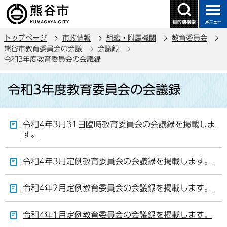
こ
の
ペ
トップページ
市政情報
組織・附属機関
教育委員会
ー
熊谷市教育委員会の会議
会議録
ジ
令和3年度教育委員会の会議録
の
本
先
令和3年度教育委員会の会議録
文
頭
こ
で
こ
す
令和4年3月31日臨時教育委員会の会議録を掲載しま
か
す。
ら
令和4年3月定例教育委員会の会議録を掲載します。
令和4年2月定例教育委員会の会議録を掲載します。
令和4年1月定例教育委員会の会議録を掲載します。