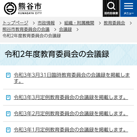
こ
の
ペ
トップページ
市政情報
組織・附属機関
教育委員会
ー
熊谷市教育委員会の会議
会議録
ジ
令和2年度教育委員会の会議録
の
本
先
令和2年度教育委員会の会議録
文
頭
こ
で
こ
す
令和3年3月31日臨時教育委員会の会議録を掲載しま
か
す。
ら
令和3年3月定例教育委員会の会議録を掲載します。
令和3年2月定例教育委員会の会議録を掲載します。
令和3年1月定例教育委員会の会議録を掲載します。