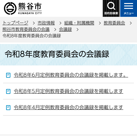
こ
の
ペ
トップページ
市政情報
組織・附属機関
教育委員会
ー
熊谷市教育委員会の会議
会議録
ジ
令和8年度教育委員会の会議録
の
本
先
令和8年度教育委員会の会議録
文
頭
こ
で
こ
す
令和8年6月定例教育委員会の会議録を掲載します。
か
ら
令和8年5月定例教育委員会の会議録を掲載します
令和8年4月定例教育委員会の会議録を掲載します