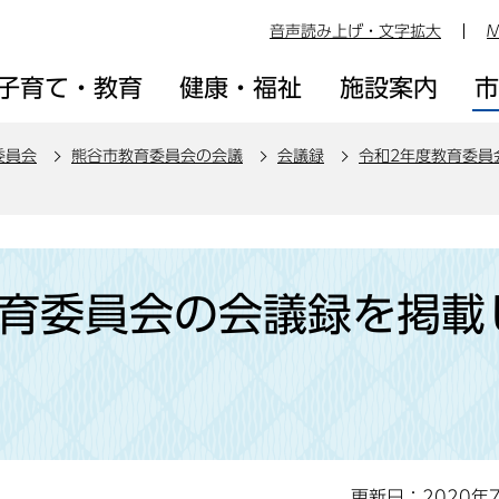
音声読み上げ・文字拡大
M
子育て・教育
健康・福祉
施設案内
委員会
熊谷市教育委員会の会議
会議録
令和2年度教育委員
教育委員会の会議録を掲載
更新日：2020年