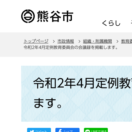
こ
の
ペ
くらし
ー
ジ
トップページ
市政情報
組織・附属機関
教育
の
令和2年4月定例教育委員会の会議録を掲載します。
先
頭
で
本
す
文
令和2年4月定例
こ
こ
ます。
か
ら