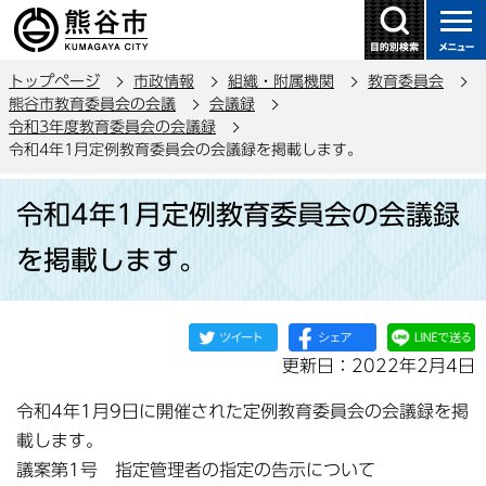
こ
の
ペ
トップページ
市政情報
組織・附属機関
教育委員会
ー
熊谷市教育委員会の会議
会議録
ジ
令和3年度教育委員会の会議録
の
令和4年1月定例教育委員会の会議録を掲載します。
先
本
頭
令和4年1月定例教育委員会の会議録
文
で
こ
を掲載します。
す
こ
か
ら
更新日：2022年2月4日
令和4年1月9日に開催された定例教育委員会の会議録を掲
載します。
議案第1号 指定管理者の指定の告示について