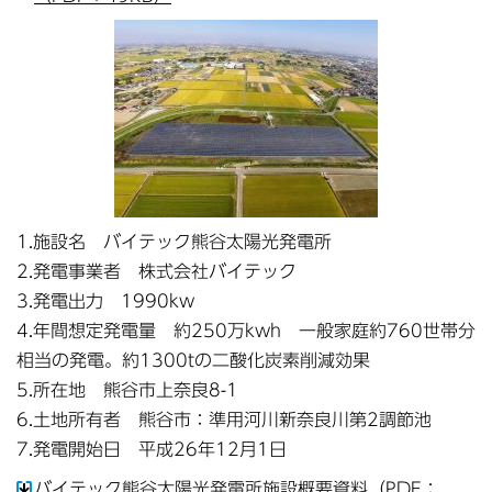
1.施設名 バイテック熊谷太陽光発電所
2.発電事業者 株式会社バイテック
3.発電出力 1990kw
4.年間想定発電量 約250万kwh 一般家庭約760世帯分
相当の発電。約1300tの二酸化炭素削減効果
5.所在地 熊谷市上奈良8-1
6.土地所有者 熊谷市：準用河川新奈良川第2調節池
7.発電開始日 平成26年12月1日
バイテック熊谷太陽光発電所施設概要資料（PDF：