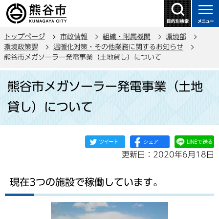
こ
の
ペ
トップページ
市政情報
組織・附属機関
環境部
ー
環境政策課
温暖化対策・その他業務に関するお知らせ
ジ
熊谷市メガソーラー発電事業（土地貸し）について
の
本
先
熊谷市メガソーラー発電事業（土地
文
頭
こ
で
貸し）について
こ
す
か
ら
更新日：2020年6月18日
現在3つの施設で稼働しています。