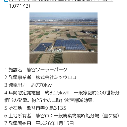
1,071KB）
1.施設名 熊谷ソーラーパーク
2.発電事業者 株式会社ミツウロコ
3.発電出力 約770kw
4.年間想定発電量 約80万kwh 一般家庭約200世帯分
相当の発電。約254tの二酸化炭素削減効果。
5.所在地 熊谷市善ケ島3135
6.土地所有者 熊谷市：一般廃棄物最終処分場（善ケ島）
7.発電開始日 平成26年1月15日