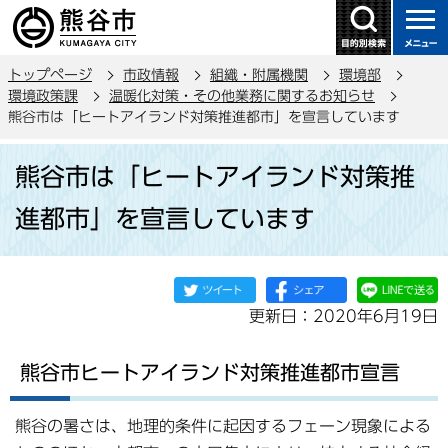
こ
の
ペ
トップページ
市政情報
組織・附属機関
環境部
ー
環境政策課
温暖化対策・その他業務に関するお知らせ
ジ
熊谷市は「ヒートアイランド対策推進都市」を宣言しています
の
本
先
熊谷市は「ヒートアイランド対策推
文
頭
こ
で
進都市」を宣言しています
こ
す
か
ら
更新日：2020年6月19日
熊谷市ヒートアイランド対策推進都市宣言
熊谷の暑さは、地理的条件に起因するフェーン現象による