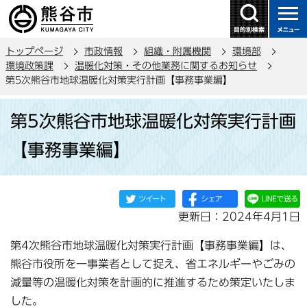
こ
の
ペ
トップページ
市政情報
組織・附属機関
環境部
ー
環境政策課
温暖化対策・その他業務に関するお知らせ
ジ
第5次熊谷市地球温暖化対策実行計画【事務事業編】
の
本
先
第5次熊谷市地球温暖化対策実行計画
文
頭
こ
で
【事務事業編】
こ
す
か
ら
更新日：2024年4月1日
第4次熊谷市地球温暖化対策実行計画【事務事業編】は、
熊谷市役所を一事業者として捉え、省エネルギーやごみの
減量等の温暖化対策を計画的に推進するため策定いたしま
した。