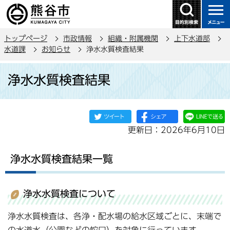
こ
の
ペ
トップページ
市政情報
組織・附属機関
上下水道部
ー
水道課
お知らせ
浄水水質検査結果
ジ
本
の
浄水水質検査結果
文
先
こ
頭
こ
で
か
す
更新日：2026年6月10日
ら
浄水水質検査結果一覧
浄水水質検査について
浄水水質検査は、各浄・配水場の給水区域ごとに、末端で
の水道水（公園などの蛇口）を対象に行っています。