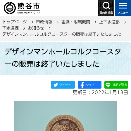
こ
の
ペ
トップページ
市政情報
組織・附属機関
上下水道部
ー
下水道課
お知らせ
ジ
デザインマンホールコルクコースターの販売は終了いたしました
の
本
先
デザインマンホールコルクコースタ
文
頭
こ
で
ーの販売は終了いたしました
こ
す
か
ら
更新日：2022年1月13日