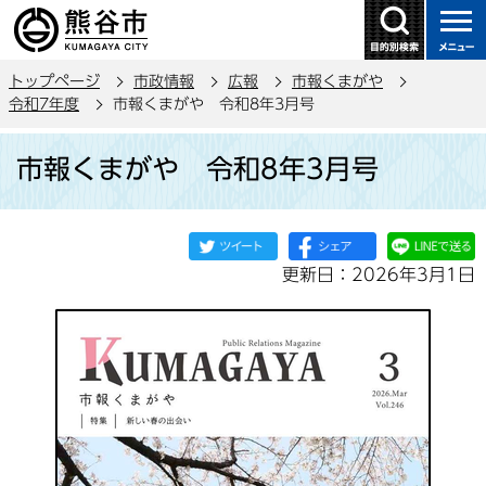
こ
の
ペ
トップページ
市政情報
広報
市報くまがや
ー
令和7年度
市報くまがや 令和8年3月号
ジ
本
の
市報くまがや 令和8年3月号
文
先
こ
頭
こ
で
か
す
更新日：2026年3月1日
ら