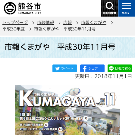
こ
の
ペ
トップページ
市政情報
広報
市報くまがや
ー
平成30年度
市報くまがや 平成30年11月号
ジ
本
の
市報くまがや 平成30年11月号
文
先
こ
頭
こ
で
か
す
更新日：2018年11月1日
ら